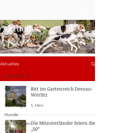
Aktuelles
Aktuelles
Aktuelles
Aktuelles
Ritt im Gartenreich Dessau-
Wörlitz
Sport
5. März
Vom Tage
Hunde
Die Münsterländer feiern die
Einladungen
„50“
2025