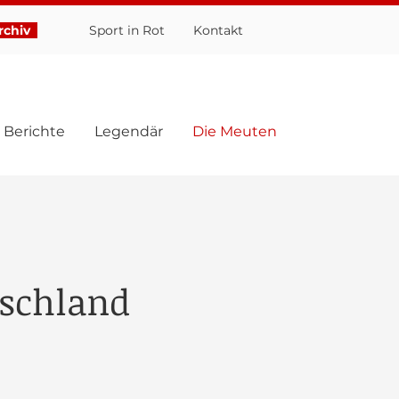
chiv
Sport in Rot
Ko
ntakt
Berichte
Legendär
Die Meuten
tschland