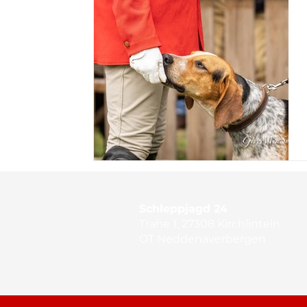
Schleppjagd 24
Trahe 1, 27308 Kirchlinteln
OT Neddenaverbergen