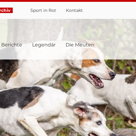
chiv
Sport in Rot
Ko
ntakt
Berichte
Legendär
Die Meuten