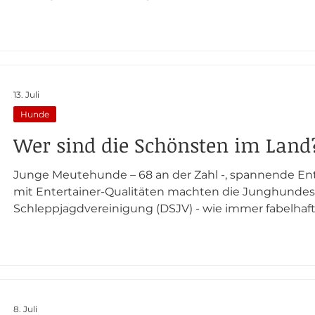
mindestens „ausreichend“ werden sie in das Zuchtbuch des
Jagdgebrauchshundeverbandes (JGHV) eingetragen
eigentlich egal sein, aber den Haltern noch lange nic
Eintrag sind ihre Meutehunde offiziell „Jagdhu
13. Juli
Hunde
Wer sind die Schönsten im Land
Junge Meutehunde – 68 an der Zahl -, spannende E
mit Entertainer-Qualitäten machten die Junghunde
Schleppjagdvereinigung (DSJV) - wie immer fabelhaf
Westfälischen Schleppjagdverein RWS in Drevenack -
Die Frage nach den schönsten Hunden zog sich wie e
diesjährige Junghundeschau am Haus Schwarzenstein.
sein Publikum
8. Juli