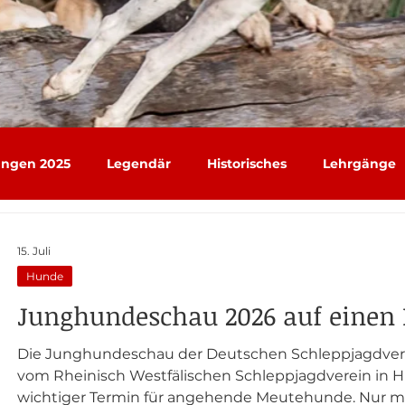
ungen 2025
Legendär
Historisches
Lehrgänge
15. Juli
Hunde
Junghundeschau 2026 auf einen 
Die Junghundeschau der Deutschen Schleppjagdvere
vom Rheinisch Westfälischen Schleppjagdverein in Hünxe-
wichtiger Termin für angehende Meutehunde. Nur m