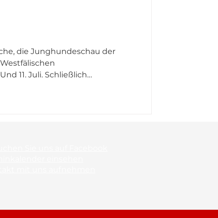
Sache, die Junghundeschau der
Westfälischen
d 11. Juli. Schließlich
um ihren Meutenachwuchs im Ring
lage am Haus Schwarzenstein
m die Arbeit des internationalen
uchen Sie uns auf Facebook
minkalender einsehen
takt mit uns aufnehmen