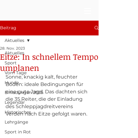
Beitrag
Aktuelles
28. Nov. 2023
Aktuelles
Eitze: In schnellem Tempo
Sport
umplanen
Vom Tage
Sonne, knackig kalt, feuchter 
Hunde
Boden: ideale Bedingungen für 
eine gute Jagd. Das dachten sich 
Einladungen 2025
die 35 Reiter, die der Einladung 
Legendär
des Schleppjagdreitvereins 
Historisches
Verden nach Eitze gefolgt waren. 
Lehrgänge
Sport in Rot