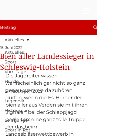
Beitrag
Aktuelles
15. Juni 2022
Aktuelles
Bien aller Landessieger in
Sport
Schleswig-Holstein
Vom Tage
Die Jagdreiter wissen 
Hunde
wahrscheinlich gar nicht so ganz 
genau, wem sie da zuhören 
Einladungen 2025
dürfen, wenn die Es-Hörner der 
Legendär
bien aller aus Verden sie mit ihren 
Historisches
Signalen bei der Schleppjagd 
begleiten: eine ganz tolle Truppe, 
Lehrgänge
der das beim 
Sport in Rot
Landesbläserwettbewerb in 