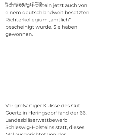
Einladungen 2026
Schleswig-Holstein jetzt auch von 
einem deutschlandweit besetzten 
Richterkollegium „amtlich“ 
bescheinigt wurde. Sie haben 
gewonnen.
Vor großartiger Kulisse des Gut 
Goertz in Heringsdorf fand der 66. 
Landesbläserwettbewerb 
Schleswig-Holsteins statt, dieses 
Mal ausgerichtet von der 