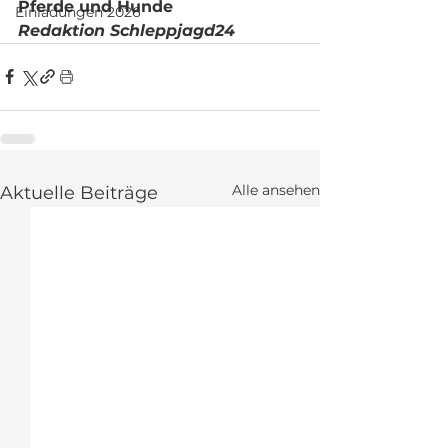
Pferde und Hunde
Einladungen 2026
Redaktion Schleppjagd24
Alle ansehen
Aktuelle Beiträge