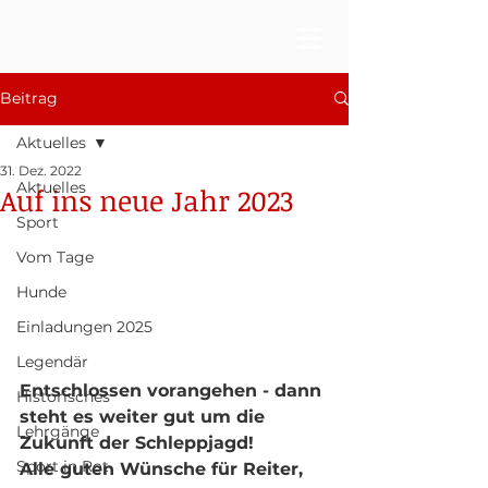
Beitrag
Aktuelles
31. Dez. 2022
Aktuelles
Auf ins neue Jahr 2023
Sport
Vom Tage
Hunde
Einladungen 2025
Legendär
Entschlossen vorangehen - dann 
Historisches
steht es weiter gut um die 
Lehrgänge
Zukunft der Schleppjagd!
Sport in Rot
Alle guten Wünsche für Reiter, 