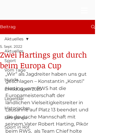
Beitrag
Aktuelles
5. Sept. 2022
Aktuelles
Zwei Hartings gut durch
Sport
beim Europa Cup
Vom Tage
„Wir“ als Jagdreiter haben uns gut 
Hunde
geschlagen – Konstantin „Konsti“ 
Harting vom RWS hat die 
Einladungen 2025
Europameisterschaft der 
Legendär
ländlichen Vielseitigkeitsreiter in 
Historisches
Lausanne auf Platz 13 beendet und 
die deutsche Mannschaft mit 
Lehrgänge
seinem Vater Robert Harting, Pikör 
Sport in Rot
beim RWS,  als Team Chief holte 