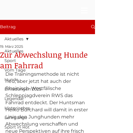
Beitrag
Aktuelles
19. März 2025
Aktuelles
Zur Abwechslung Hunde
Sport
am Fahrrad
Vom Tage
Die Trainingsmethode ist nicht 
Hunde
neu, aber jetzt hat auch der 
Rheinisch-Westfälische 
Einladungen 2025
Schleppjagdverein RWS das 
Legendär
Fahrrad entdeckt. Der Huntsman 
Historisches
Heiko Burchard will damit in erster 
Linie den Junghunden mehr 
Lehrgänge
Abwechslung verschaffen und 
Sport in Rot
neue Perspektiven auf ihre frisch 