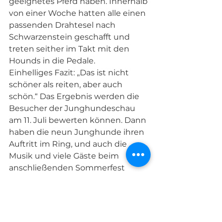
geeignetes Pferd haben. Innerhalb 
von einer Woche hatten alle einen 
passenden Drahtesel nach 
Schwarzenstein geschafft und 
treten seither im Takt mit den 
Hounds in die Pedale.
Einhelliges Fazit: „Das ist nicht 
schöner als reiten, aber auch 
schön.“ Das Ergebnis werden die 
Besucher der Junghundeschau 
am 11. Juli bewerten können. Dann 
haben die neun Junghunde ihren 
Auftritt im Ring, und auch die 
Musik und viele Gäste beim 
anschließenden Sommerfest 
werden kein Aufreger mehr sein.
Text: PS und Bilder: Chris Gabrielse
Hunde
Sport