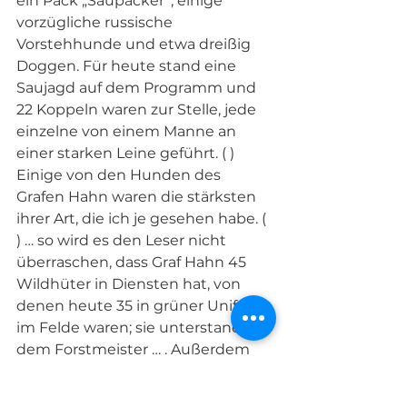
ein Pack „Saupacker“, einige 
vorzügliche russische 
Vorstehhunde und etwa dreißig 
Doggen. Für heute stand eine 
Saujagd auf dem Programm und 
22 Koppeln waren zur Stelle, jede 
einzelne von einem Manne an 
einer starken Leine geführt. ( ) 
Einige von den Hunden des 
Grafen Hahn waren die stärksten 
ihrer Art, die ich je gesehen habe. ( 
) … so wird es den Leser nicht 
überraschen, dass Graf Hahn 45 
Wildhüter in Diensten hat, von 
denen heute 35 in grüner Uniform 
im Felde waren; sie unterstanden 
dem Forstmeister … . Außerdem 
waren mindestens 100 Treiber auf 
den Beinen.“