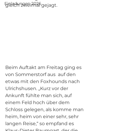
Einladungen 2026
gleich zweimal gejagt.
Beim Auftakt am Freitag ging es 
von Sommerstorf aus  auf den 
etwas mit den Foxhounds nach 
Ulrichshusen. „Kurz vor der 
Ankunft fühlte man sich, auf 
einem Feld hoch über dem 
Schloss gelegen, als komme man 
heim, heim von einer sehr, sehr 
langen Reise,“ so empfand es 
Klaus-Dieter Baumgart, der die 