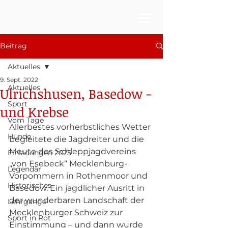
Beitrag
Aktuelles
9. Sept. 2022
Aktuelles
Ulrichshusen, Basedow -
Sport
und Krebse
Vom Tage
Allerbestes vorherbstliches Wetter 
Hunde
begleitete die Jagdreiter und die 
Meute des Schleppjagdvereins 
Einladungen 2025
„von Esebeck“ Mecklenburg-
Legendär
Vorpommern in Rothenmoor und 
Historisches
Basedow. Ein jagdlicher Ausritt in 
der wunderbaren Landschaft der 
Lehrgänge
Mecklenburger Schweiz zur 
Sport in Rot
Einstimmung – und dann wurde 