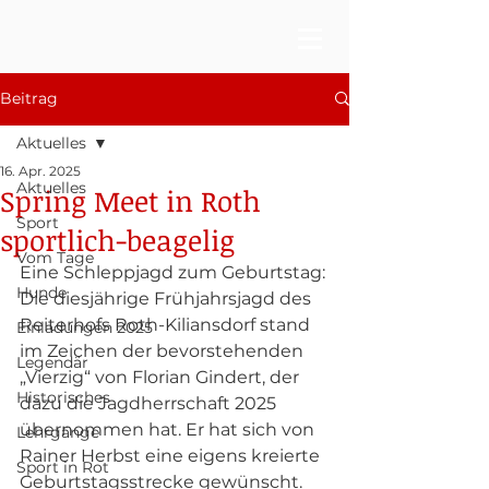
Beitrag
Aktuelles
16. Apr. 2025
Aktuelles
Spring Meet in Roth
Sport
sportlich-beagelig
Vom Tage
Eine Schleppjagd zum Geburtstag: 
Hunde
Die diesjährige Frühjahrsjagd des 
Reiterhofs Roth-Kiliansdorf stand 
Einladungen 2025
im Zeichen der bevorstehenden 
Legendär
„Vierzig“ von Florian Gindert, der 
Historisches
dazu die Jagdherrschaft 2025 
übernommen hat. Er hat sich von 
Lehrgänge
Rainer Herbst eine eigens kreierte 
Sport in Rot
Geburtstagsstrecke gewünscht. 