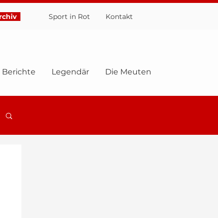
chiv
Sport in Rot
Ko
ntakt
Berichte
Legendär
Die Meuten