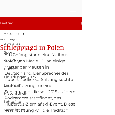
Beitrag
Aktuelles
17. Juli 2024
Aktuelles
Schleppjagd in Polen
Sport
Am Anfang stand eine Mail aus 
Vom Tage
Polen von Maciej Gil an einige 
Master der Meuten in 
Hunde
Deutschland. Der Sprecher der 
Einladungen 2025
Robert-Jedliczka-Stiftung suchte 
Legendär
Unterstützung für eine 
Schleppjagd, die seit 2015 auf dem 
Historisches
Podzamcze stattfindet, das 
Lehrgänge
Hubertus-Ziemiański-Event. Diese 
Sport in Rot
Veranstaltung will die Tradition 