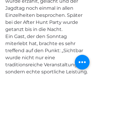
wurde erzählt, gelacht und der 
Jagdtag noch einmal in allen 
Einzelheiten besprochen. Später 
bei der After Hunt Party wurde 
getanzt bis in die Nacht.
Ein Gast, der den Sonntag 
miterlebt hat, brachte es sehr 
treffend auf den Punkt: „Sichtbar
wurde nicht nur eine 
traditionsreiche Veranstaltung, 
sondern echte sportliche Leistung. 
Das
Vertrauen zwischen Reiter und 
Pferd, die konzentrierte Arbeit der 
Hunde auf der Fährte und
die Verbundenheit mit der Natur 
standen dabei im Mittelpunkt. 
Ebenso wurde der
ehrenamtliche Einsatz 