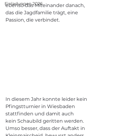
Einladungen 2026
ebenso das Miteinander danach, 
das die Jagdfamilie trägt, eine 
Passion, die verbindet.
In diesem Jahr konnte leider kein 
Pfingstturnier in Wiesbaden 
stattfinden und damit auch
kein Schaubild geritten werden. 
Umso besser, dass der Auftakt in 
Kleinmaischeid  bewusst anders 