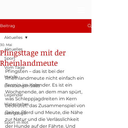
Beitrag
Aktuelles
30. Mai
Aktuelles
Pfingsttage mit der
Sport
Rheinlandmeute
Vom Tage
Pfingsten – das ist bei der 
Hunde
Rheinlandmeute nicht einfach ein 
Termin im Kalender. Es ist ein 
Einladungen 2025
Wochenende, an dem man spürt, 
Legendär
was Schleppjagdreiten im Kern 
Historisches
bedeutet: das Zusammenspiel von 
Reiter, Pferd und Meute, die Nähe 
Lehrgänge
zur Natur und die Verlässlichkeit 
Sport in Rot
der Hunde auf der Fährte. Und 