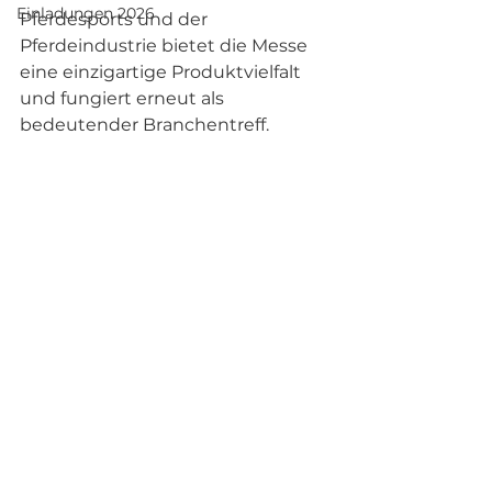
Einladungen 2026
Pferdesports und der 
Pferdeindustrie bietet die Messe 
eine einzigartige Produktvielfalt 
und fungiert erneut als 
bedeutender Branchentreff.