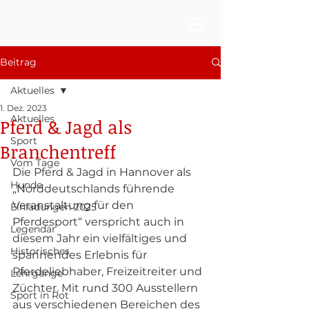
Beitrag
Aktuelles
1. Dez. 2023
Aktuelles
Pferd & Jagd als
Sport
Branchentreff
Vom Tage
Die Pferd & Jagd in Hannover als 
Hunde
„Norddeutschlands führende 
Veranstaltung für den 
Einladungen 2025
Pferdesport“ verspricht auch in 
Legendär
diesem Jahr ein vielfältiges und 
Historisches
spannendes Erlebnis für 
Pferdeliebhaber, Freizeitreiter und 
Lehrgänge
Züchter. Mit rund 300 Ausstellern 
Sport in Rot
aus verschiedenen Bereichen des 