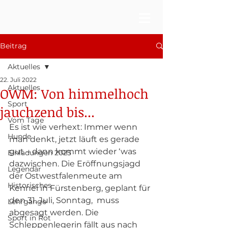
Beitrag
Aktuelles
22. Juli 2022
Aktuelles
OWM: Von himmelhoch
Sport
jauchzend bis...
Vom Tage
Es ist wie verhext: Immer wenn 
Hunde
man denkt, jetzt läuft es gerade 
gut – dann kommt wieder ‘was 
Einladungen 2025
dazwischen. Die Eröffnungsjagd 
Legendär
der Ostwestfalenmeute am 
Historisches
Kennel in Fürstenberg, geplant für 
den 31. Juli, Sonntag,  muss 
Lehrgänge
abgesagt werden. Die 
Sport in Rot
Schleppenlegerin fällt aus nach 