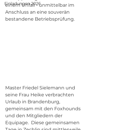
Einladungen 2026
einem Unfall - unmittelbar im 
Anschluss an eine souverän 
bestandene Betriebsprüfung.
Master Friedel Sielemann und 
seine Frau Heike verbrachten 
Urlaub in Brandenburg, 
gemeinsam mit den Foxhounds 
und den Mitgliedern der 
Equipage.  Diese gemeinsamen 
Tage in Zechlin sind mittlerweile 