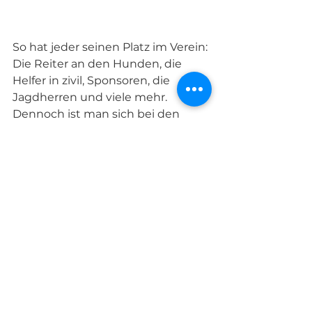
So hat jeder seinen Platz im Verein: 
Die Reiter an den Hunden, die 
Helfer in zivil, Sponsoren, die 
Jagdherren und viele mehr. 
Dennoch ist man sich bei den 
Vogelsbergern einig: Nathalie hat 
sich das Amt des Huntsman mehr 
als verdient!
Text: Philipp Jakob und Bilder: 
givemeasmile, Constantin Zinn, 
Archiv S24
Adrenalin mit Stil
Legendär