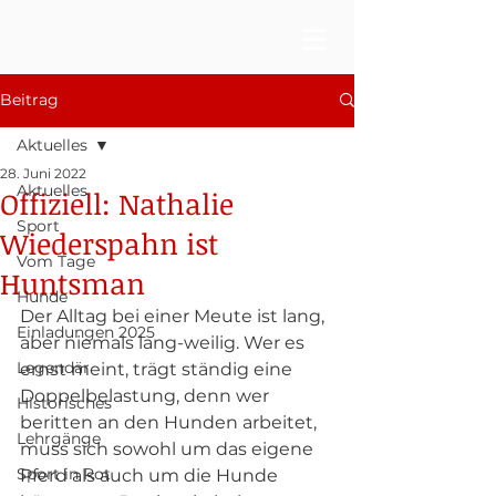
Beitrag
Aktuelles
28. Juni 2022
Aktuelles
Offiziell: Nathalie
Sport
Wiederspahn ist
Vom Tage
Huntsman
Hunde
Der Alltag bei einer Meute ist lang, 
Einladungen 2025
aber niemals lang-weilig. Wer es 
Legendär
ernst meint, trägt ständig eine 
Doppelbelastung, denn wer 
Historisches
beritten an den Hunden arbeitet, 
Lehrgänge
muss sich sowohl um das eigene 
Sport in Rot
Pferd als auch um die Hunde 