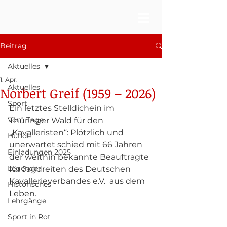
Beitrag
Aktuelles
1. Apr.
Aktuelles
Norbert Greif (1959 – 2026)
Sport
Ein letztes Stelldichein im 
Vom Tage
Thüringer Wald für den 
„Kavalleristen“: Plötzlich und 
Hunde
unerwartet schied mit 66 Jahren 
Einladungen 2025
der weithin bekannte Beauftragte 
Legendär
für Jagdreiten des Deutschen 
Kavallerieverbandes e.V.  aus dem 
Historisches
Leben.
Lehrgänge
Sport in Rot