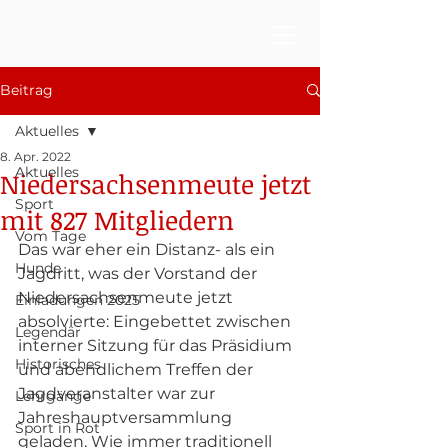
Beitrag
Aktuelles
8. Apr. 2022
Aktuelles
Niedersachsenmeute jetzt
Sport
mit 827 Mitgliedern
Vom Tage
Das war eher ein Distanz- als ein 
Hunde
Jagdritt, was der Vorstand der 
Niedersachsenmeute jetzt 
Einladungen 2025
absolvierte: Eingebettet zwischen 
Legendär
interner Sitzung für das Präsidium 
Historisches
und abendlichem Treffen der 
Jagdveranstalter war zur  
Lehrgänge
Jahreshauptversammlung 
Sport in Rot
geladen. Wie immer traditionell 