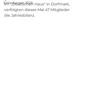
Einladungen 2026
im  „Deutschen Haus“ in Dorfmark, 
verfolgten dieses Mal 47 Mitglieder 
die Jahresbilanz.