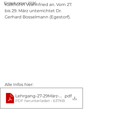
Einladungen 2026
Kalkhof in Wahnfried an. Vom 27. 
bis 29. März unterrichtet Dr. 
Gerhard Bosselmann (Egestorf).
Alle Infos hier:
Lehrgang-27-29März-Wahnfried
.pdf
PDF herunterladen • 637KB