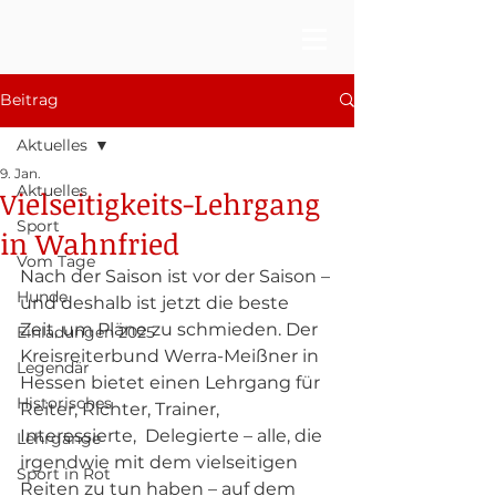
Beitrag
Aktuelles
9. Jan.
Aktuelles
Vielseitigkeits-Lehrgang
Sport
in Wahnfried
Vom Tage
Nach der Saison ist vor der Saison – 
Hunde
und deshalb ist jetzt die beste 
Zeit, um Pläne zu schmieden. Der 
Einladungen 2025
Kreisreiterbund Werra-Meißner in 
Legendär
Hessen bietet einen Lehrgang für 
Historisches
Reiter, Richter, Trainer, 
Interessierte,  Delegierte – alle, die 
Lehrgänge
irgendwie mit dem vielseitigen 
Sport in Rot
Reiten zu tun haben – auf dem 