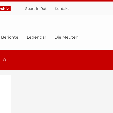
chiv
Sport in Rot
Ko
ntakt
Berichte
Legendär
Die Meuten