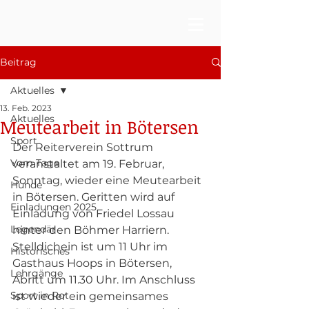
Beitrag
Aktuelles
13. Feb. 2023
Aktuelles
Meutearbeit in Bötersen
Sport
Der Reiterverein Sottrum 
Vom Tage
veranstaltet am 19. Februar, 
Sonntag, wieder eine Meutearbeit 
Hunde
in Bötersen. Geritten wird auf 
Einladungen 2025
Einladung von Friedel Lossau 
Legendär
hinter den Böhmer Harriern. 
Stelldichein ist um 11 Uhr im 
Historisches
Gasthaus Hoops in Bötersen, 
Lehrgänge
Abritt um 11.30 Uhr. Im Anschluss 
Sport in Rot
ist wieder ein gemeinsames 