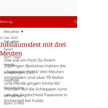
Beitrag
Aktuelles
21. Okt. 2023
Aktuelles
Jubiläumsfest mit drei
Sport
Meuten
Vom Tage
Das war ein Fest! Zu ihrem 
Hunde
25jährigen Bestehen hatten die 
„Jagdreiter Fulda“ drei Meuten 
Einladungen 2025
eingeladen und über 70 Reiter 
Legendär
und Pferde gingen hinter 60 
Historisches
Hunden auf die Schleppen rund 
um das Jagdschloss Fasanerie in 
Lehrgänge
Eichenzell bei Fulda. 
Sport in Rot