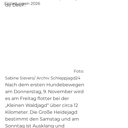
Einladungen 2026
de Deel“.
Foto: 
Sabine Sievers/ Archiv Schleppjagd24 
Nach dem ersten Hundebewegen 
am Donnerstag, 9. November wird 
es am Freitag flotter bei der 
„Kleinen Waldjagd“ über circa 12 
Kilometer. Die Große Heidejagd 
bestimmt den Samstag und am 
Sonntag ist Ausklang und 