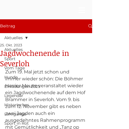
Beitrag
Aktuelles
25. Okt. 2023
Aktuelles
Jagdwochenende in
Sport
Severloh
Vom Tage
Zum 19. Mal jetzt schon und 
Hunde
immer wieder schön: Die Böhmer 
Harrier Meute veranstaltet wieder 
Einladungen 2025
ein Jagdwochenende auf dem Hof 
Legendär
Brammer in Severloh. Vom 9. bis 
Historisches
zum 12. November gibt es neben 
zwei Jagden auch ein 
Lehrgänge
ausgedehntes Rahmenprogramm 
Sport in Rot
mit Gemütlichkeit und „Tanz op 