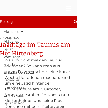
Beitrag
Aktuelles
20. Aug. 2022
Aktuelles
Jagdtage im Taunus am
Sport
Hof Hirtenberg
Vom Tage
Warum nicht mal den Taunus 
Hunde
erkunden? So kann man aus 
einem Feiertag schnell eine kurze 
Einladungen 2025
Woche Reiterferien machen: rund 
Legendär
um eine Jagd hinter der 
Historisches
Taunusmeute am 2. Oktober, 
Sonntag gestalten Dr. Konstantin 
Lehrgänge
Mettenheimer und seine Frau 
Sport in Rot
Dorothée mit dem Reiterverein 