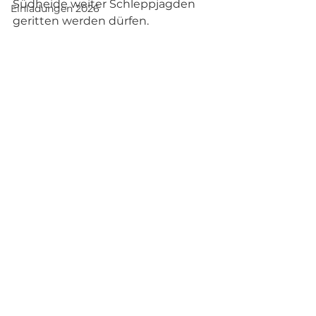
Südheide weiter Schleppjagden 
Einladungen 2026
geritten werden dürfen.