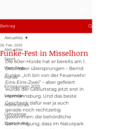
Beitrag
Aktuelles
26. Feb. 2025
Aktuelles
Funke-Fest in Misselhorn
Sport
Die 60er-Hürde hat er bereits am 1. 
Vom Tage
Dezember übersprungen – Bernd 
Funke: „Ich bin von der Feuerwehr: 
Hunde
Eins-Eins-Zwei“ – aber gefeiert 
Einladungen 2025
wurde der Geburtstag jetzt erst in 
Legendär
Hermannsburg. Und das beste 
Geschenk dafür war ja auch 
Historisches
gerade noch rechtzeitig 
Lehrgänge
gekommen: die behördliche 
Sport in Rot
Genehmigung, dass im Naturpark 