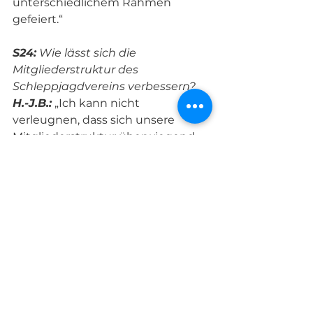
unterschiedlichem Rahmen 
gefeiert.“ 
S24:
 Wie lässt sich die 
Mitgliederstruktur des 
Schleppjagdvereins verbessern?
H.-J.B.:
 „Ich kann nicht 
verleugnen, dass sich unsere 
Mitgliederstruktur überwiegend 
aus reiferen Jahrgängen 
zusammensetzt und die sollen ja 
nicht die schlechtesten Reiter 
sein. Aber natürlich freuen wir uns 
über jüngere Mitglieder, die wir 
gerne gezielt auf das Jagdreiten 
durch Lehrgänge und 
Meutearbeiten vorbereiten 
möchten. Im Prinzip sind wir offen 
für alle ambitionierten 