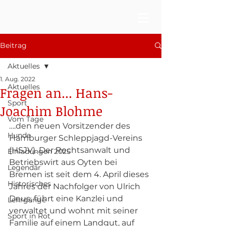
Beitrag
Aktuelles
1. Aug. 2022
Aktuelles
Fragen an... Hans-
Sport
Joachim Blohme
Vom Tage
….den neuen Vorsitzender des 
Hunde
Hamburger Schleppjagd-Vereins 
(HSJV). Der Rechtsanwalt und 
Einladungen 2025
Betriebswirt aus Oyten bei 
Legendär
Bremen ist seit dem 4. April dieses 
Historisches
Jahres der Nachfolger von Ulrich 
Deus, führt eine Kanzlei und 
Lehrgänge
verwaltet und wohnt mit seiner 
Sport in Rot
Familie auf einem Landgut, auf 