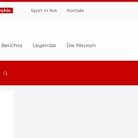
chiv
Sport in Rot
Ko
ntakt
Berichte
Legendär
Die Meuten