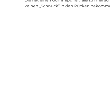
Die hat einen Gummipuffer, falls ich mal sc
keinen „Schnuck“ in den Rücken bekomme