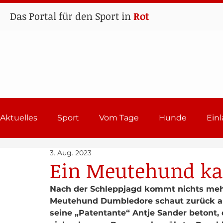
Das Portal für den Sport in
Rot
Aktuelles
Sport
Vom Tage
Hunde
Ein
3. Aug. 2023
Lehrgänge
Sport in Rot
Einladungen 202
Ein Meutehund ka
Nach der Schleppjagd kommt nichts meh
Meutehund Dumbledore schaut zurück auf
seine „Patentante“ Antje Sander betont,