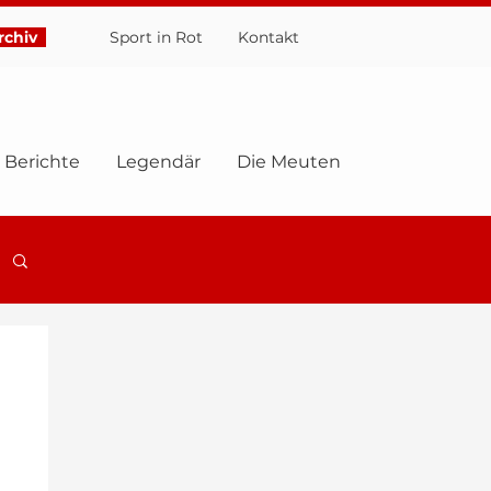
chiv
Sport in Rot
Ko
ntakt
Berichte
Legendär
Die Meuten