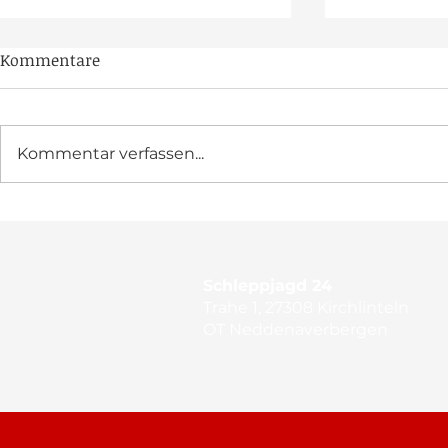
Kommentare
Kommentar verfassen...
BHC zum zweiten Mal in
Feier-Mara
Klaistow
Jubiläumsj
Schleppjagd 24
Trahe 1, 27308 Kirchlinteln
OT Neddenaverbergen