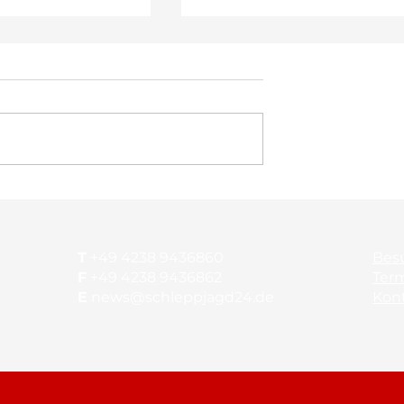
thon im
NM-Saison beginnt mit
ahr
Ursulum
T
+49 4238 9436860
Bes
F
+49 4238 9436862
Ter
E
news@schleppjagd24.de
Kon