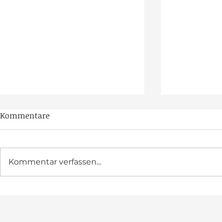
Kommentare
Kommentar verfassen...
Feier-Marathon im
Gründungsj
Jubiläumsjahr
SvB