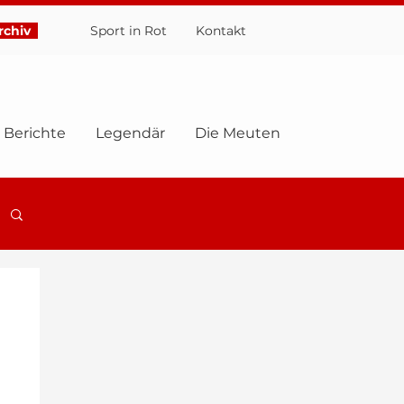
chiv
Sport in Rot
Ko
ntakt
Berichte
Legendär
Die Meuten