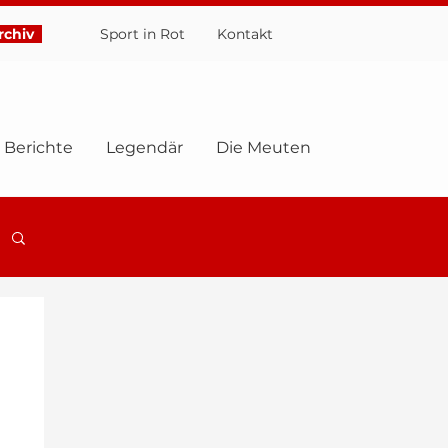
chiv
Sport in Rot
Ko
ntakt
Berichte
Legendär
Die Meuten