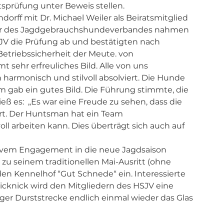
tsprüfung unter Beweis stellen.
rff mit Dr. Michael Weiler als Beiratsmitglied 
fer des Jagdgebrauchshundeverbandes nahmen 
 die Prüfung ab und bestätigten nach 
 Betriebssicherheit der Meute. von 
t sehr erfreuliches Bild. Alle von uns 
harmonisch und stilvoll absolviert. Die Hunde 
 gab ein gutes Bild. Die Führung stimmte, die 
eß es:  „Es war eine Freude zu sehen, dass die 
rt. Der Huntsman hat ein Team 
l arbeiten kann. Dies überträgt sich auch auf 
tivem Engagement in die neue Jagdsaison 
zu seinem traditionellen Mai-Ausritt (ohne 
n Kennelhof “Gut Schnede“ ein. Interessierte 
Picknick wird den Mitgliedern des HSJV eine 
er Durststrecke endlich einmal wieder das Glas 