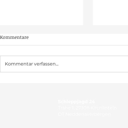
Kommentare
Kommentar verfassen...
Feier-Marathon im
Oben bleib
Jubiläumsjahr
Lohberg
Schleppjagd 24
Trahe 1, 27308 Kirchlinteln
OT Neddenaverbergen