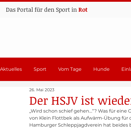
Das Portal für den Sport in
Rot
Aktuelles
Sport
Vom Tage
Hunde
Ein
26. Mai 2023
Lehrgänge
Sport in Rot
Einladungen 202
Der HSJV ist wiede
„Wird schon schief gehen…“? Was für eine G
von Klein Flottbek als Aufwärm-Übung für d
Hamburger Schleppjagdverein hat beides b