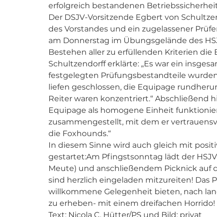
erfolgreich bestandenen Betriebssicherhei
Der DSJV-Vorsitzende Egbert von Schultzendo
des Vorstandes und ein zugelassener Prü
am Donnerstag im Übungsgelände des HSJV
Bestehen aller zu erfüllenden Kriterien die
Schultzendorff erklärte: „Es war ein insgesam
festgelegten Prüfungsbestandteile wurden 
liefen geschlossen, die Equipage rundherum
Reiter waren konzentriert.“ Abschließend hi
Equipage als homogene Einheit funktionie
zusammengestellt, mit dem er vertrauensvol
die Foxhounds.“
In diesem Sinne wird auch gleich mit posi
gestartet:Am Pfingstsonntag lädt der HSJV 
Meute) und anschließendem Picknick auf de
sind herzlich eingeladen mitzureiten! Das 
willkommene Gelegenheit bieten, nach lang
zu erheben- mit einem dreifachen Horrido!
Text: Nicola C. Hütter/PS und Bild: privat