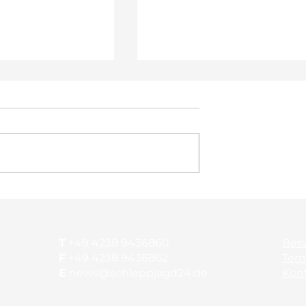
en: Training am
Gründungsjubiläum beim
SvB
T
+49 4238 9436860
Bes
F
+49 4238 9436862
Ter
E
news@schleppjagd24.de
Kon