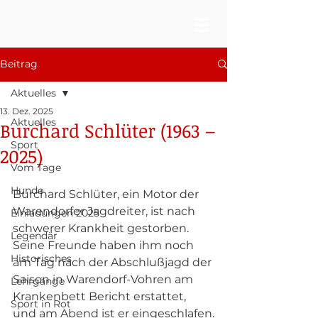
Beitrag
Aktuelles
13. Dez. 2025
Aktuelles
Burchard Schlüter (1963 –
Sport
2025)
Vom Tage
Hunde
Burchard Schlüter, ein Motor der 
Warendorfer Jagdreiter, ist nach 
Einladungen 2025
schwerer Krankheit gestorben. 
Legendär
Seine Freunde haben ihm noch 
Historisches
am Tag nach der Abschlußjagd der 
Saison in Warendorf-Vohren am 
Lehrgänge
Krankenbett Bericht erstattet, 
Sport in Rot
und am Abend ist er eingeschlafen.