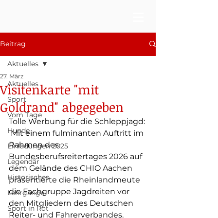
Beitrag
Aktuelles
27. März
Aktuelles
Visitenkarte "mit
Sport
Goldrand" abgegeben
Vom Tage
Tolle Werbung für die Schleppjagd: 
Hunde
 Mit einem fulminanten Auftritt im 
Rahmen des 
Einladungen 2025
Bundesberufsreitertages 2026 auf 
Legendär
dem Gelände des CHIO Aachen 
Historisches
präsentierte die Rheinlandmeute 
die Fachgruppe Jagdreiten vor 
Lehrgänge
den Mitgliedern des Deutschen 
Sport in Rot
Reiter- und Fahrerverbandes.