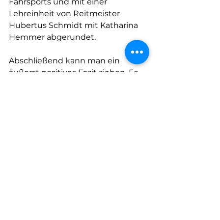
Fahrsports und mit einer 
Lehreinheit von Reitmeister 
Hubertus Schmidt mit Katharina 
Hemmer abgerundet.
Abschließend kann man ein 
äußerst positives Fazit ziehen. Es 
war ein Wochenende des DRFV 
und des BBR gemeinsam, das den 
Reitsport in seiner vielfältigen 
Weise repräsentierte. Für uns 
Jagdreiter war es eine 
hervorragende Gelegenheit, 
diesen besonderen Sport von 
Pferden und Hunden zu zeigen. 
Das positive Feedback können wir 
mit in unsere Arbeit und in die 
Saison 2026 nehmen.
Text und Bilder: Stephanie Schreck