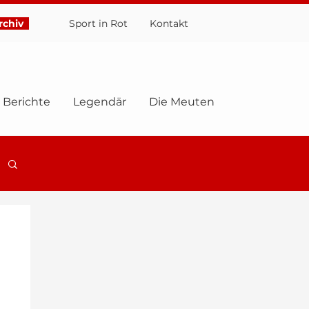
chiv
Sport in Rot
Ko
ntakt
Berichte
Legendär
Die Meuten