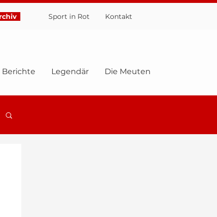
chiv
Sport in Rot
Ko
ntakt
Berichte
Legendär
Die Meuten