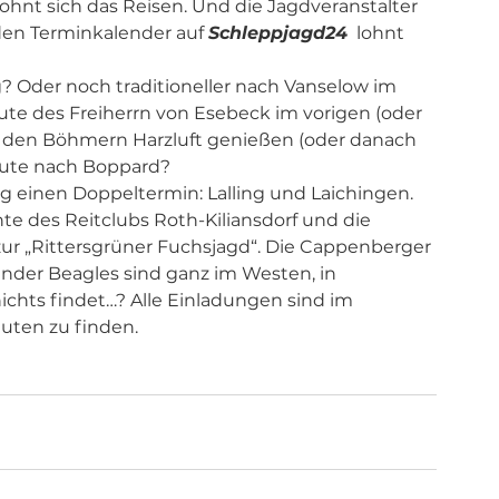
hnt sich das Reisen. Und die Jagdveranstalter 
 den Terminkalender auf 
Schleppjagd24
  lohnt 
 Oder noch traditioneller nach Vanselow im 
ute des Freiherrn von Esebeck im vorigen (oder 
t den Böhmern Harzluft genießen (oder danach 
ute nach Boppard? 
einen Doppeltermin: Lalling und Laichingen. 
te des Reitclubs Roth-Kiliansdorf und die 
r „Rittersgrüner Fuchsjagd“. Die Cappenberger 
änder Beagles sind ganz im Westen, in 
chts findet…? Alle Einladungen sind im 
uten zu finden. 