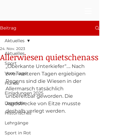
Beitrag
Aktuelles
24. Nov. 2023
Aktuelles
Allerwiesen quietschenass
Sport
„Oberkante Unterkiefer“…. Nach 
Vom Tage
zwei weiteren Tagen ergiebigen 
Regens sind die Wiesen in der 
Hunde
Allermarsch tatsächlich 
Einladungen 2025
unbereitbar geworden. Die 
Legendär
Jagdstrecke von Eitze musste 
deshalb verlegt werden.
Historisches
Lehrgänge
Sport in Rot