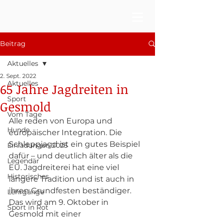
Beitrag
Aktuelles
2. Sept. 2022
Aktuelles
65 Jahre Jagdreiten in
Sport
Gesmold
Vom Tage
Alle reden von Europa und 
Hunde
europäischer Integration. Die 
Schleppjagd ist ein gutes Beispiel 
Einladungen 2025
dafür – und deutlich älter als die 
Legendär
EU. Jagdreiterei hat eine viel 
Historisches
längere Tradition und ist auch in 
ihren Grundfesten beständiger. 
Lehrgänge
Das wird am 9. Oktober in 
Sport in Rot
Gesmold mit einer 