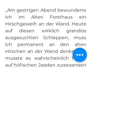
„Am gestrigen Abend bewunderte 
ich im Alten Forsthaus ein 
Hirschgeweih an der Wand. Heute 
auf diesen wirklich grandios 
ausgesuchten Schleppen, muss 
ich permanent an den alten 
Hirschen an der Wand denken! So 
musste es wahrscheinlich früher 
auf höfischen Jagden zugegangen 
sein. Danke lieber Andreas, für 
dieses absolut einzigartige 
Jagderlebnis!“ So Präsident Armin 
Kirchdorfer während der kurzen 
Rast irgendwo im Wald rund um 
Gestüt Pichersee. Hier klärte er die 
Jagdgesellschaft darüber auf, dass 
auch hier die Frankenmeute auf 
Trittsiegel arbeitet, und stellte so 