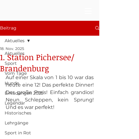
Beitrag
Aktuelles
18. Nov. 2025
Aktuelles
1. Station Pichersee/
Sport
Brandenburg
Vom Tage
Auf einer Skala von 1 bis 10 war das 
Hunde
heute eine 12! Das perfekte Dinner! 
Der große Preis! Einfach grandios! 
Einladungen 2025
Neun Schleppen, kein Sprung! 
Legendär
Und es war perfekt!
Historisches
Lehrgänge
Sport in Rot