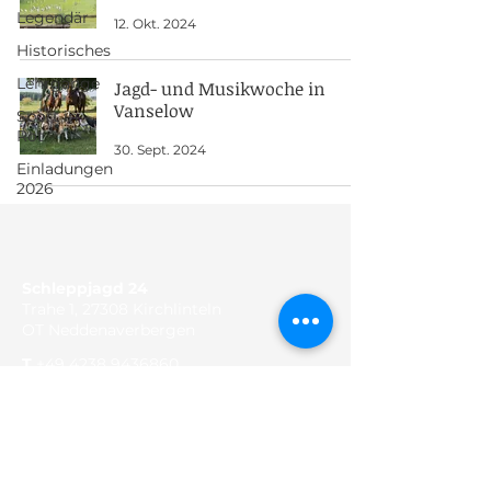
Legendär
12. Okt. 2024
Historisches
Lehrgänge
Jagd- und Musikwoche in
Vanselow
Sport in
Rot
30. Sept. 2024
Einladungen
2026
Schleppjagd 24
Trahe 1, 27308 Kirchlinteln
OT Neddenaverbergen
T
+49 4238 9436860
F
+49 4238 9436862
E
news@schleppjagd24.de
Besuchen Sie uns auf Facebook
Terminkalender einsehen