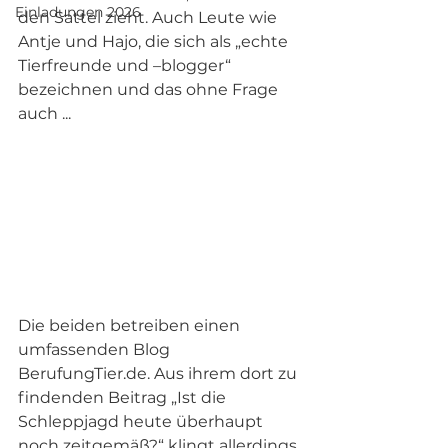
Einladungen 2026
den Sattel zieht. Auch Leute wie 
Antje und Hajo, die sich als „echte 
Tierfreunde und –blogger“ 
bezeichnen und das ohne Frage 
auch ...
Die beiden betreiben einen 
umfassenden Blog 
BerufungTier.de. Aus ihrem dort zu 
findenden Beitrag „Ist die 
Schleppjagd heute überhaupt 
noch zeitgemäß?“ klingt allerdings 