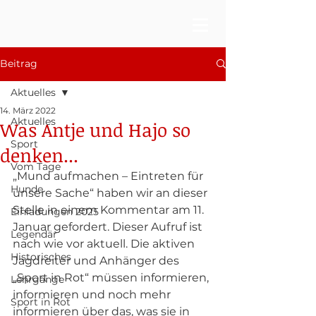
Beitrag
Aktuelles
14. März 2022
Aktuelles
Was Antje und Hajo so
Sport
denken...
Vom Tage
„Mund aufmachen – Eintreten für 
Hunde
unsere Sache“ haben wir an dieser 
Stelle in einem Kommentar am 11. 
Einladungen 2025
Januar gefordert. Dieser Aufruf ist 
Legendär
nach wie vor aktuell. Die aktiven 
Historisches
Jagdreiter und Anhänger des 
„Sport in Rot“ müssen informieren, 
Lehrgänge
informieren und noch mehr 
Sport in Rot
informieren über das, was sie in 