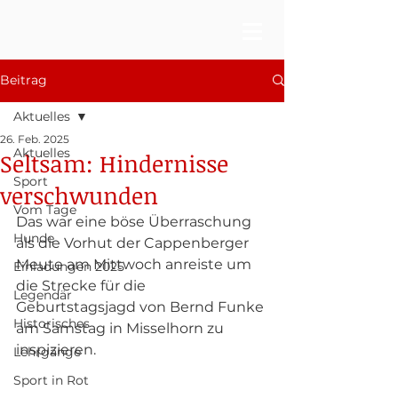
Beitrag
Aktuelles
26. Feb. 2025
Aktuelles
Seltsam: Hindernisse
Sport
verschwunden
Vom Tage
Das war eine böse Überraschung 
Hunde
als die Vorhut der Cappenberger 
Meute am Mittwoch anreiste um 
Einladungen 2025
die Strecke für die 
Legendär
Geburtstagsjagd von Bernd Funke 
Historisches
am Samstag in Misselhorn zu 
inspizieren. 
Lehrgänge
Sport in Rot