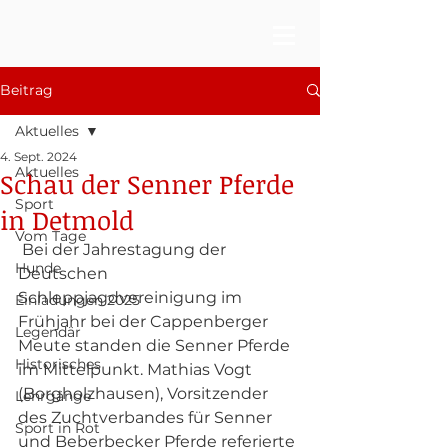
Beitrag
Aktuelles
4. Sept. 2024
Aktuelles
Schau der Senner Pferde
Sport
in Detmold
Vom Tage
 Bei der Jahrestagung der 
Hunde
Deutschen 
Schleppjagdvereinigung im 
Einladungen 2025
Frühjahr bei der Cappenberger 
Legendär
Meute standen die Senner Pferde 
Historisches
im Mittelpunkt. Mathias Vogt 
(Borgholzhausen), Vorsitzender 
Lehrgänge
des Zuchtverbandes für Senner 
Sport in Rot
und Beberbecker Pferde referierte 