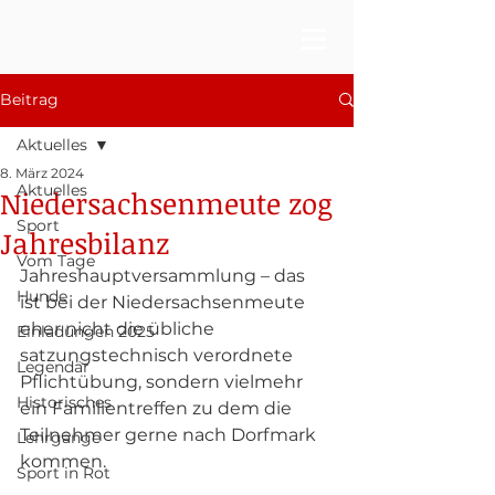
Beitrag
Aktuelles
8. März 2024
Aktuelles
Niedersachsenmeute zog
Sport
Jahresbilanz
Vom Tage
Jahreshauptversammlung – das 
Hunde
ist bei der Niedersachsenmeute 
eher nicht die übliche 
Einladungen 2025
satzungstechnisch verordnete 
Legendär
Pflichtübung, sondern vielmehr 
Historisches
ein Familientreffen zu dem die 
Teilnehmer gerne nach Dorfmark 
Lehrgänge
kommen.
Sport in Rot