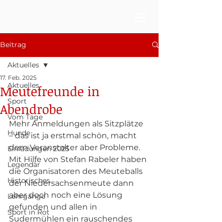
Beitrag
Aktuelles
17. Feb. 2025
Aktuelles
Meutefreunde in
Sport
Abendrobe
Vom Tage
Mehr Anmeldungen als Sitzplätze 
Hunde
– das ist ja erstmal schön, macht 
dem Veranstalter aber Probleme. 
Einladungen 2025
Mit Hilfe von Stefan Rabeler haben 
Legendär
die Organisatoren des Meuteballs 
Historisches
der Niedersachsenmeute dann 
aber doch noch eine Lösung 
Lehrgänge
gefunden und allen in 
Sport in Rot
Sudermühlen ein rauschendes 