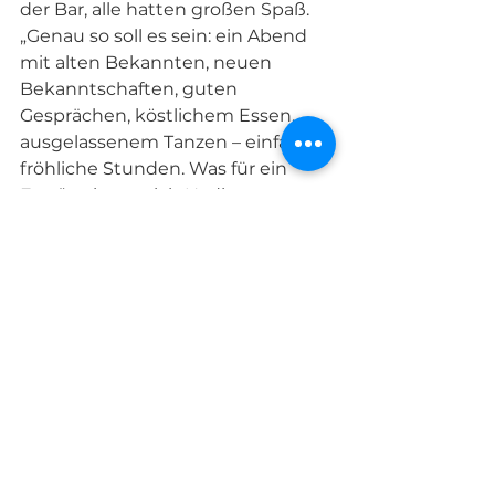
der Bar, alle hatten großen Spaß. 
„Genau so soll es sein: ein Abend 
mit alten Bekannten, neuen 
Bekanntschaften, guten 
Gesprächen, köstlichem Essen, 
ausgelassenem Tanzen – einfach 
fröhliche Stunden. Was für ein 
Fest“, zeigten sich Nadine 
v.Hohnhorst und ihr Team am 
Ende froh und zufrieden.