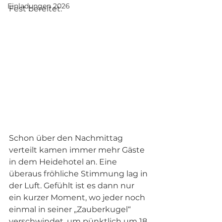
Einladungen 2026
Fest bereitet.  
Schon über den Nachmittag 
verteilt kamen immer mehr Gäste 
in dem Heidehotel an. Eine 
überaus fröhliche Stimmung lag in 
der Luft. Gefühlt ist es dann nur 
ein kurzer Moment, wo jeder noch 
einmal in seiner „Zauberkugel“ 
verschwindet, um pünktlich um 18 