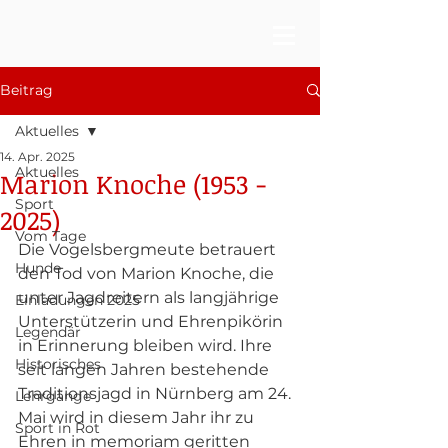
Beitrag
Aktuelles
14. Apr. 2025
Aktuelles
Marion Knoche (1953 -
Sport
2025)
Vom Tage
Die Vogelsbergmeute betrauert 
Hunde
den Tod von Marion Knoche, die 
unter Jagdreitern als langjährige 
Einladungen 2025
Unterstützerin und Ehrenpikörin 
Legendär
in Erinnerung bleiben wird. Ihre 
Historisches
seit langen Jahren bestehende 
Traditionsjagd in Nürnberg am 24. 
Lehrgänge
Mai wird in diesem Jahr ihr zu 
Sport in Rot
Ehren in memoriam geritten 