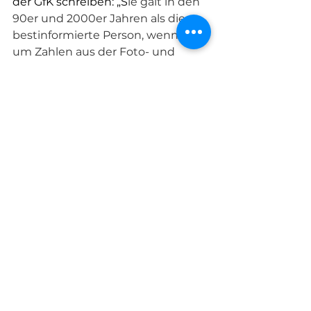
der GfK schreiben: „S
ie galt in den 
90er und 2000er Jahren als die 
bestinformierte Person, wenn es 
um Zahlen aus der Foto- und 
Videobranche ging: Marion 
Knoche hat in unzähligen 
launigen Vorträgen mit enormen 
Mengen an Charts die 
Imagingwelt seziert, analysiert 
und über die Ergebnisse 
informiert. Wir haben sie immer als 
herzensguten Menschen erlebt. 
Und sie war eine Frau, die sich 
freundlich, aber bestimmt in einer 
von Männern dominierten 
Branche höchsten Respekt 
verschafft hat.“ 
Über die Trauerfeier wird zeitnah 
informiert.  