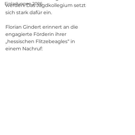
Einladungen 2026
werden. Das Jagdkollegium setzt 
sich stark dafür ein.
Florian Gindert erinnert an die 
engagierte Förderin ihrer 
„hessischen Flitzebeagles“ in 
einem Nachruf:  