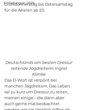
Einladungen 2026
Gründonnerstag bis Ostersamstag 
für die Älteren ab 20.
Deutschlands am besten Dressur 
reitende Jagdreiterin: Ingrid 
Klimke
Das D-Wort ist verpönt bei 
manchen Jagdreitern. Das Leben 
sei zu kurz um Dressur zu reiten, 
meinen einige – die dann aber 
auch gerne mal beobachtet 
werden wie sie ziemlich hilflos als 