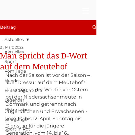
Beitrag
Aktuelles
21. März 2022
Aktuelles
Man spricht das D-Wort
Sport
auf dem Meutehof
Vom Tage
Nach der Saison ist vor der Saison – 
Hunde
aber Dressur auf dem Meutehof? 
Ja, gerne, in der Woche vor Ostern 
Einladungen 2025
bei der Niedersachsenmeute in 
Legendär
Dorfmark und getrennt nach 
Historisches
Jugendlichen und Erwachsenen - 
vom 10. bis 12. April, Sonntag bis 
Lehrgänge
Dienstag für die jüngere 
Sport in Rot
Generation, vom 14. bis 16., 