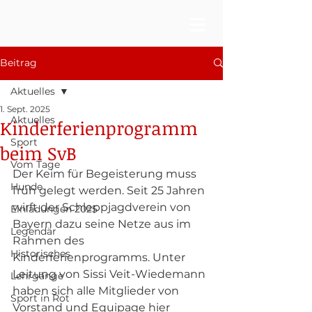
Beitrag
Aktuelles
1. Sept. 2025
Aktuelles
Kinderferienprogramm
Sport
beim SvB
Vom Tage
Der Keim für Begeisterung muss 
Hunde
früh gelegt werden. Seit 25 Jahren 
wirft der Schleppjagdverein von 
Einladungen 2025
Bayern dazu seine Netze aus im 
Legendär
Rahmen des 
Historisches
Kinderferienprogramms. Unter 
Leitung von Sissi Veit-Wiedemann 
Lehrgänge
haben sich alle Mitglieder von 
Sport in Rot
Vorstand und Equipage hier 