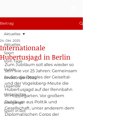
Beitrag
Aktuelles
24. Okt. 2025
Aktuelles
Internationale
Sport
Hubertusjagd in Berlin
Vom Tage
Zum Jubiläum soll alles wieder so 
Hunde
sein wie vor 25 Jahren: Gemeinsam 
laufen die Beagles der Geiseltal- 
Einladungen 2025
und der Vogelsberg-Meute die 
Legendär
Hubertusjagd auf der Rennbahn 
Historisches
in Hoppegarten. Vor großem 
Publikum aus Politik und 
Lehrgänge
Gesellschaft, unter anderem dem 
Sport in Rot
Diplomatischen Corps der 