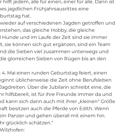
ilft jedem, alle für einen, einer für alle. Dann ist 
es jagdlichen Frühjahrsausrittes eine 
burtstag hat.
 wieder auf verschiedenen Jagden getroffen und 
erstehen, das gleiche Hobby, die gleiche 
d Hunde und im Laufe der Zeit sind sie immer 
t, sie können sich gut ergänzen, sind ein Team 
 sind die Sieben viel zusammen unterwegs und 
die glorreichen Sieben von Rügen bis an den 
m 4. Mai einen runden Geburtstag feiert, einen 
nnt üblicherweise die Zeit ohne Berufsleben 
gdreiten. Über die Jubilarin schreibt eine, die 
ehr hilfsbereit, ist für ihre Freunde immer da und 
 kann sich dann auch mit ihrer „kleinen“ Größe 
haft besitzen auch die Pferde von Edith. Wenn 
e ein Panzer und gehen überall mit einem hin. 
hr glücklich schätzen.“
Wilzhofen: 