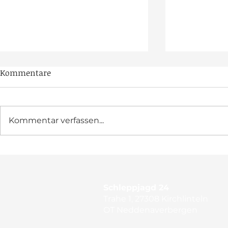
Kommentare
Kommentar verfassen...
BHC zum zweiten Mal in
Feier-Mara
Klaistow
Jubiläumsj
Schleppjagd 24
Trahe 1, 27308 Kirchlinteln
OT Neddenaverbergen