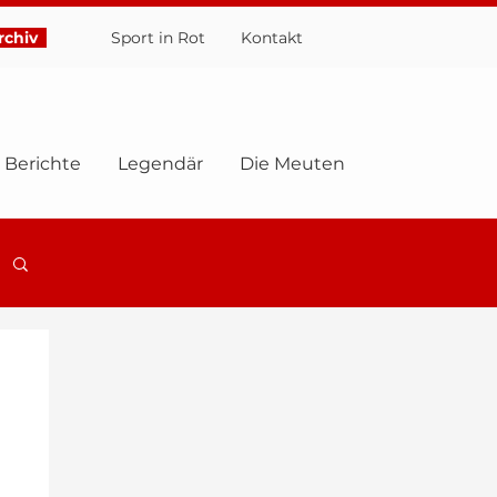
chiv
Sport in Rot
Ko
ntakt
Berichte
Legendär
Die Meuten