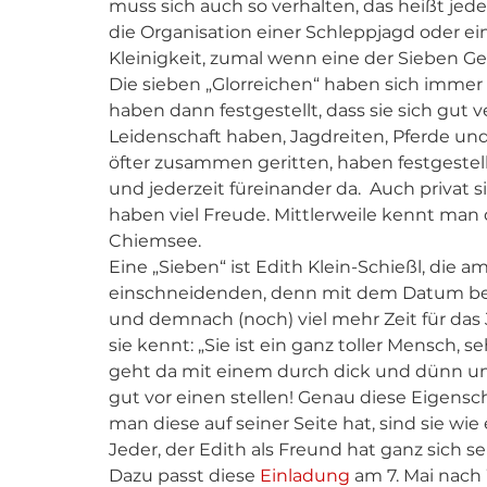
muss sich auch so verhalten, das heißt jeder h
die Organisation einer Schleppjagd oder ein
Kleinigkeit, zumal wenn eine der Sieben Ge
Die sieben „Glorreichen“ haben sich immer
haben dann festgestellt, dass sie sich gut v
Leidenschaft haben, Jagdreiten, Pferde un
öfter zusammen geritten, haben festgestell
und jederzeit füreinander da.  Auch privat
haben viel Freude. Mittlerweile kennt man 
Chiemsee.
Eine „Sieben“ ist Edith Klein-Schießl, die a
einschneidenden, denn mit dem Datum begi
und demnach (noch) viel mehr Zeit für das Ja
sie kennt: „Sie ist ein ganz toller Mensch, s
geht da mit einem durch dick und dünn und
gut vor einen stellen! Genau diese Eigensc
man diese auf seiner Seite hat, sind sie wi
Jeder, der Edith als Freund hat ganz sich se
Dazu passt diese 
Einladung 
am 7. Mai nach 