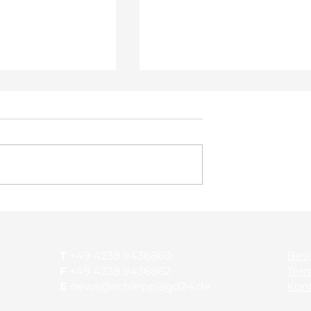
thon im
NM-Saison beginnt mit
ahr
Ursulum
T
+49 4238 9436860
Bes
F
+49 4238 9436862
Ter
E
news@schleppjagd24.de
Kon