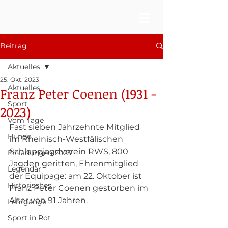
Beitrag
Aktuelles
25. Okt. 2023
Aktuelles
Franz Peter Coenen (1931 -
Sport
2023)
Vom Tage
Fast sieben Jahrzehnte Mitglied 
Hunde
im Rheinisch-Westfälischen 
Schleppjagdverein RWS, 800 
Einladungen 2025
Jagden geritten, Ehrenmitglied 
Legendär
der Equipage: am 22. Oktober ist 
Historisches
Franz Peter Coenen gestorben im 
Alter von 91 Jahren. 
Lehrgänge
Sport in Rot