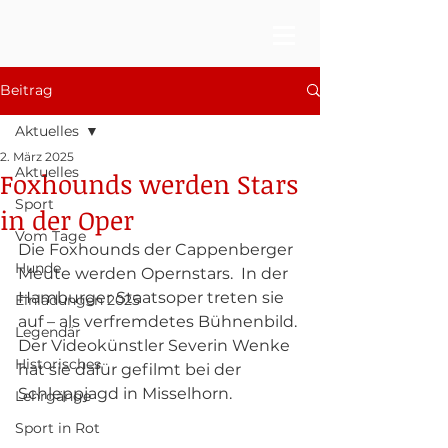
Beitrag
Aktuelles
2. März 2025
Aktuelles
Foxhounds werden Stars
Sport
in der Oper
Vom Tage
Die Foxhounds der Cappenberger 
Hunde
Meute werden Opernstars.  In der 
Hamburger Staatsoper treten sie 
Einladungen 2025
auf – als verfremdetes Bühnenbild. 
Legendär
Der Videokünstler Severin Wenke 
Historisches
hat sie dafür gefilmt bei der 
Schleppjagd in Misselhorn.
Lehrgänge
Sport in Rot